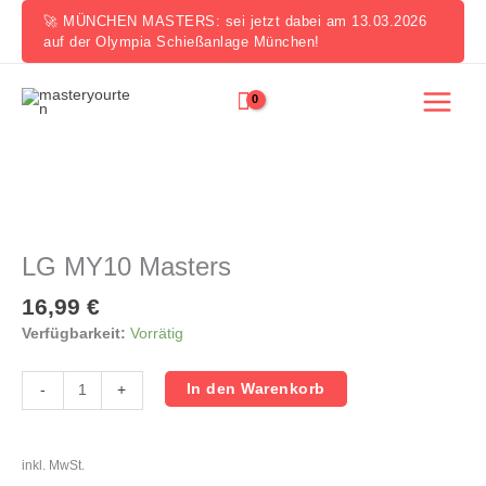
Zum
🚀 MÜNCHEN MASTERS: sei jetzt dabei am 13.03.2026
Inhalt
auf der Olympia Schießanlage München!
springen
LG
MY10
Masters
LG MY10 Masters
Menge
16,99
€
Verfügbarkeit:
Vorrätig
In den Warenkorb
-
+
inkl. MwSt.