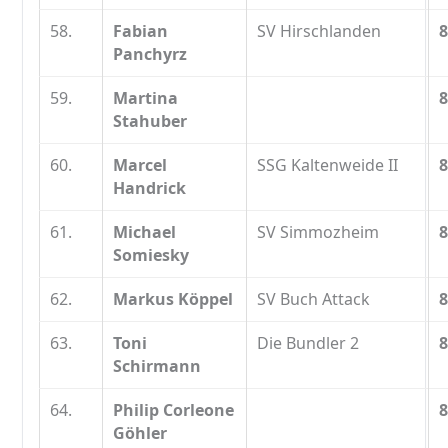
58.
Fabian
SV Hirschlanden
8
Panchyrz
59.
Martina
8
Stahuber
60.
Marcel
SSG Kaltenweide II
8
Handrick
61.
Michael
SV Simmozheim
8
Somiesky
62.
Markus Köppel
SV Buch Attack
8
63.
Toni
Die Bundler 2
8
Schirmann
64.
Philip Corleone
8
Göhler