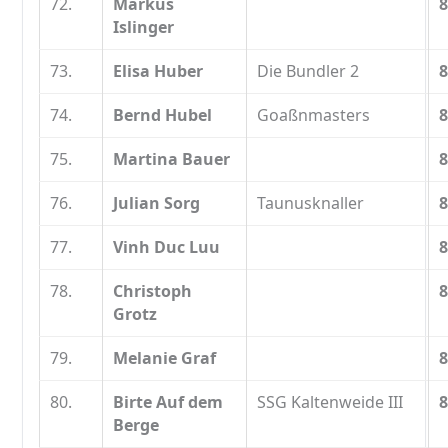
72.
Markus
8
Islinger
73.
Elisa Huber
Die Bundler 2
8
74.
Bernd Hubel
Goaßnmasters
8
75.
Martina Bauer
8
76.
Julian Sorg
Taunusknaller
8
77.
Vinh Duc Luu
8
78.
Christoph
8
Grotz
79.
Melanie Graf
8
80.
Birte Auf dem
SSG Kaltenweide III
8
Berge