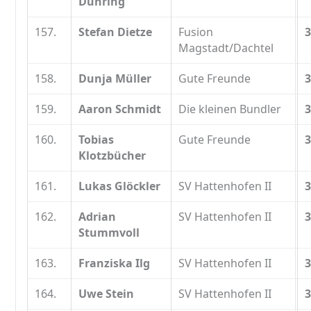
Dühring
157.
Stefan Dietze
Fusion
3
Magstadt/Dachtel
158.
Dunja Müller
Gute Freunde
3
159.
Aaron Schmidt
Die kleinen Bundler
3
160.
Tobias
Gute Freunde
3
Klotzbücher
161.
Lukas Glöckler
SV Hattenhofen II
3
162.
Adrian
SV Hattenhofen II
3
Stummvoll
163.
Franziska Ilg
SV Hattenhofen II
3
164.
Uwe Stein
SV Hattenhofen II
3