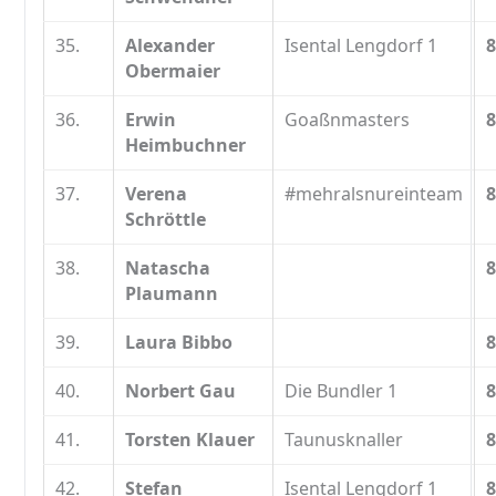
35.
Alexander
Isental Lengdorf 1
8
Obermaier
36.
Erwin
Goaßnmasters
8
Heimbuchner
37.
Verena
#mehralsnureinteam
8
Schröttle
38.
Natascha
8
Plaumann
39.
Laura Bibbo
8
40.
Norbert Gau
Die Bundler 1
8
41.
Torsten Klauer
Taunusknaller
8
42.
Stefan
Isental Lengdorf 1
8