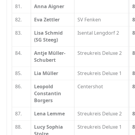
81.
Anna Aigner
8
82.
Eva Zettler
SV Fenken
8
83.
Lisa Schmid
Isental Lengdorf 2
8
(SG Steeg)
84.
Antje Müller-
Streukreis Deluxe 2
8
Schubert
85.
Lia Müller
Streukreis Deluxe 1
8
86.
Leopold
Centershot
8
Constantin
Borgers
87.
Lena Lemme
Streukreis Deluxe 2
8
88.
Lucy Sophia
Streukreis Deluxe 1
8
Stolze