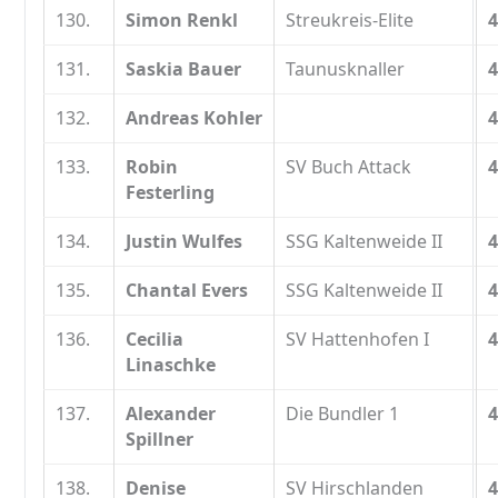
130.
Simon Renkl
Streukreis-Elite
4
131.
Saskia Bauer
Taunusknaller
4
132.
Andreas Kohler
4
133.
Robin
SV Buch Attack
4
Festerling
134.
Justin Wulfes
SSG Kaltenweide II
4
135.
Chantal Evers
SSG Kaltenweide II
4
136.
Cecilia
SV Hattenhofen I
4
Linaschke
137.
Alexander
Die Bundler 1
4
Spillner
138.
Denise
SV Hirschlanden
4