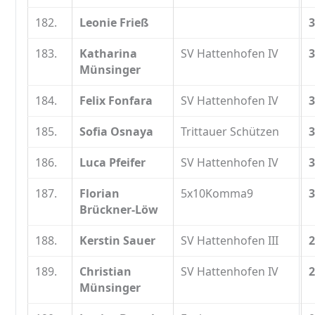
182.
Leonie Frieß
3
183.
Katharina
SV Hattenhofen IV
3
Münsinger
184.
Felix Fonfara
SV Hattenhofen IV
3
185.
Sofia Osnaya
Trittauer Schützen
3
186.
Luca Pfeifer
SV Hattenhofen IV
3
187.
Florian
5x10Komma9
3
Brückner-Löw
188.
Kerstin Sauer
SV Hattenhofen III
2
189.
Christian
SV Hattenhofen IV
2
Münsinger