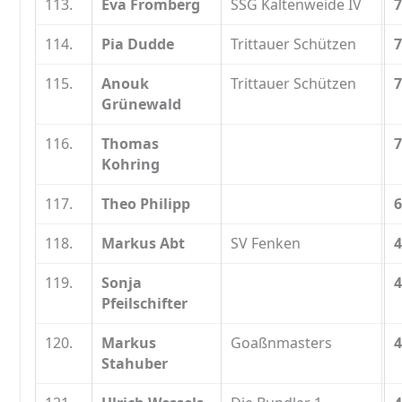
113.
Eva Fromberg
SSG Kaltenweide IV
7
114.
Pia Dudde
Trittauer Schützen
7
115.
Anouk
Trittauer Schützen
7
Grünewald
116.
Thomas
7
Kohring
117.
Theo Philipp
6
118.
Markus Abt
SV Fenken
4
119.
Sonja
4
Pfeilschifter
120.
Markus
Goaßnmasters
4
Stahuber