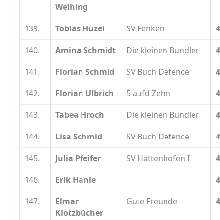
Weihing
139.
Tobias Huzel
SV Fenken
4
140.
Amina Schmidt
Die kleinen Bundler
4
141.
Florian Schmid
SV Buch Defence
4
142.
Florian Ulbrich
5 aufd Zehn
4
143.
Tabea Hroch
Die kleinen Bundler
4
144.
Lisa Schmid
SV Buch Defence
4
145.
Julia Pfeifer
SV Hattenhofen I
4
146.
Erik Hanle
4
147.
Elmar
Gute Freunde
4
Klotzbücher