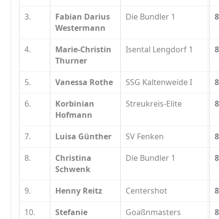
3.
Fabian Darius
Die Bundler 1
8
Westermann
4.
Marie-Christin
Isental Lengdorf 1
8
Thurner
5.
Vanessa Rothe
SSG Kaltenweide I
8
6.
Korbinian
Streukreis-Elite
8
Hofmann
7.
Luisa Günther
SV Fenken
8
8.
Christina
Die Bundler 1
8
Schwenk
9.
Henny Reitz
Centershot
8
10.
Stefanie
Goaßnmasters
8