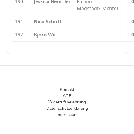
190.
Jessica Beuttler
Fusion
0
Magstadt/Dachtel
191.
Nico Schütt
0
192.
Björn Witt
0
Kontakt
AGB
Widerrufsbelehrung
Datenschutzerklärung
Impressum