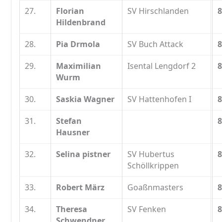
27.
Florian
SV Hirschlanden
8
Hildenbrand
28.
Pia Drmola
SV Buch Attack
8
29.
Maximilian
Isental Lengdorf 2
8
Wurm
30.
Saskia Wagner
SV Hattenhofen I
8
31.
Stefan
8
Hausner
32.
Selina pistner
SV Hubertus
8
Schöllkrippen
33.
Robert März
Goaßnmasters
8
34.
Theresa
SV Fenken
8
Schwendner