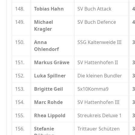
148.
Tobias Hahn
SV Buch Attack
4
149.
Michael
SV Buch Defence
4
Kragler
150.
Anna
SSG Kaltenweide III
3
Ohlendorf
151.
Markus Gräwe
SV Hattenhofen II
3
152.
Luka Spillner
Die kleinen Bundler
3
153.
Brigitte Geil
5x10Komma9
3
154.
Marc Rohde
SV Hattenhofen III
3
155.
Rhea Lippold
Streukreis Deluxe 1
3
156.
Stefanie
Trittauer Schützen
3