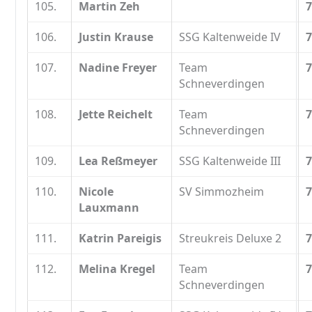
105.
Martin Zeh
7
106.
Justin Krause
SSG Kaltenweide IV
7
107.
Nadine Freyer
Team
7
Schneverdingen
108.
Jette Reichelt
Team
7
Schneverdingen
109.
Lea Reßmeyer
SSG Kaltenweide III
7
110.
Nicole
SV Simmozheim
7
Lauxmann
111.
Katrin Pareigis
Streukreis Deluxe 2
7
112.
Melina Kregel
Team
7
Schneverdingen