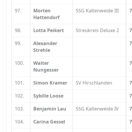
97.
Morten
SSG Kaltenweide III
7
Hattendorf
98.
Lotta Peikert
Streukreis Deluxe 2
7
99.
Alexander
7
Strehle
100.
Walter
7
Nungesser
101.
Simon Kramer
SV Hirschlanden
7
102.
Sybille Loose
7
103.
Benjamin Lau
SSG Kaltenweide IV
7
104.
Carina Gessel
7