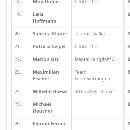
18.
Mira Dülger
Centershot
8
19.
Leila
8
Hoffmann
20.
Sabrina Klauer
Taunusknaller
8
21.
Patricia Seipel
Centershot
8
22.
Marlon Ott
Isental Lengdorf 2
8
23.
Maximilian
Team
8
Fischer
Schneverdingen
24.
Wilhelm Boese
Streukreis Deluxe 1
8
25.
Michael
8
Hausner
26.
Florian Ferner
8