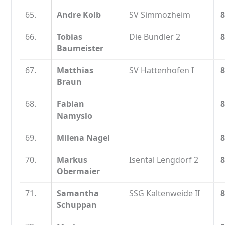
65.
Andre Kolb
SV Simmozheim
8
66.
Tobias
Die Bundler 2
8
Baumeister
67.
Matthias
SV Hattenhofen I
8
Braun
68.
Fabian
8
Namyslo
69.
Milena Nagel
8
70.
Markus
Isental Lengdorf 2
8
Obermaier
71.
Samantha
SSG Kaltenweide II
8
Schuppan