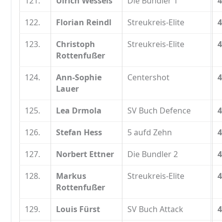
121.
Ulrich Wessels
Die Bundler 1
4
122.
Florian Reindl
Streukreis-Elite
4
123.
Christoph
Streukreis-Elite
4
Rottenfußer
124.
Ann-Sophie
Centershot
4
Lauer
125.
Lea Drmola
SV Buch Defence
4
126.
Stefan Hess
5 aufd Zehn
4
127.
Norbert Ettner
Die Bundler 2
4
128.
Markus
Streukreis-Elite
4
Rottenfußer
129.
Louis Fürst
SV Buch Attack
4