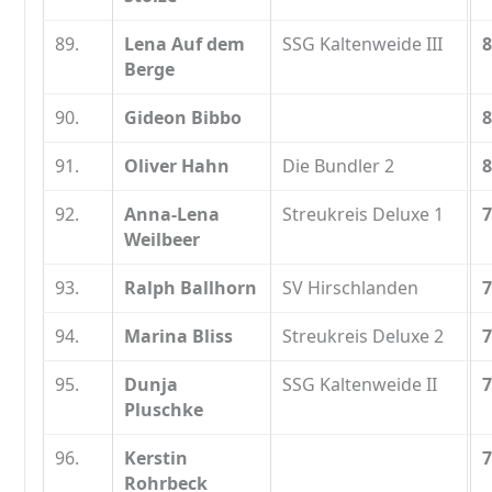
89.
Lena Auf dem
SSG Kaltenweide III
8
Berge
90.
Gideon Bibbo
8
91.
Oliver Hahn
Die Bundler 2
8
92.
Anna-Lena
Streukreis Deluxe 1
7
Weilbeer
93.
Ralph Ballhorn
SV Hirschlanden
7
94.
Marina Bliss
Streukreis Deluxe 2
7
95.
Dunja
SSG Kaltenweide II
7
Pluschke
96.
Kerstin
7
Rohrbeck