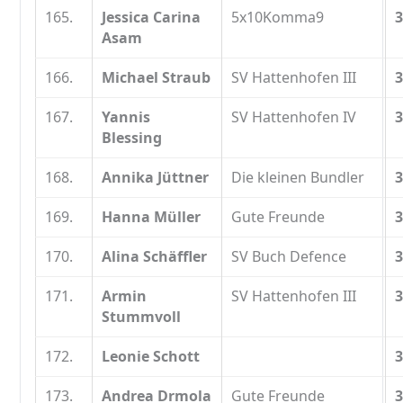
165.
Jessica Carina
5x10Komma9
3
Asam
166.
Michael Straub
SV Hattenhofen III
3
167.
Yannis
SV Hattenhofen IV
3
Blessing
168.
Annika Jüttner
Die kleinen Bundler
3
169.
Hanna Müller
Gute Freunde
3
170.
Alina Schäffler
SV Buch Defence
3
171.
Armin
SV Hattenhofen III
3
Stummvoll
172.
Leonie Schott
3
173.
Andrea Drmola
Gute Freunde
3