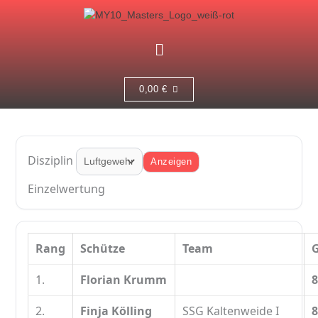
Zum
Inhalt
springen
Menü
0,00
€
Disziplin
Anzeigen
Einzelwertung
Rang
Schütze
Team
1.
Florian Krumm
8
2.
Finja Kölling
SSG Kaltenweide I
8