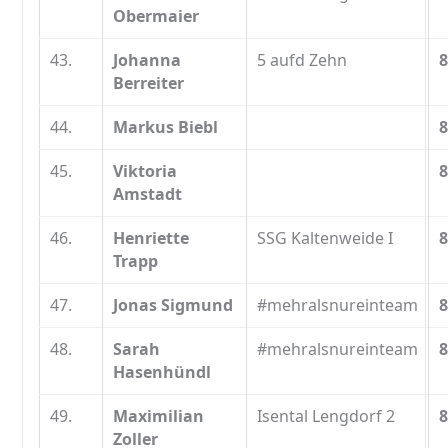
Obermaier
43.
Johanna
5 aufd Zehn
8
Berreiter
44.
Markus Biebl
8
45.
Viktoria
8
Amstadt
46.
Henriette
SSG Kaltenweide I
8
Trapp
47.
Jonas Sigmund
#mehralsnureinteam
8
48.
Sarah
#mehralsnureinteam
8
Hasenhündl
49.
Maximilian
Isental Lengdorf 2
8
Zoller