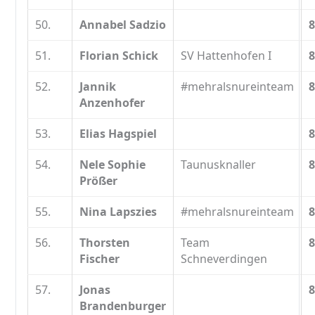
50.
Annabel Sadzio
8
51.
Florian Schick
SV Hattenhofen I
8
52.
Jannik
#mehralsnureinteam
8
Anzenhofer
53.
Elias Hagspiel
8
54.
Nele Sophie
Taunusknaller
8
Prößer
55.
Nina Lapszies
#mehralsnureinteam
8
56.
Thorsten
Team
8
Fischer
Schneverdingen
57.
Jonas
8
Brandenburger