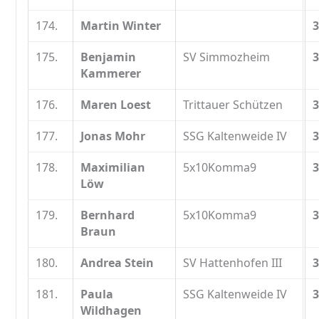
174.
Martin Winter
3
175.
Benjamin
SV Simmozheim
3
Kammerer
176.
Maren Loest
Trittauer Schützen
3
177.
Jonas Mohr
SSG Kaltenweide IV
3
178.
Maximilian
5x10Komma9
3
Löw
179.
Bernhard
5x10Komma9
3
Braun
180.
Andrea Stein
SV Hattenhofen III
3
181.
Paula
SSG Kaltenweide IV
3
Wildhagen