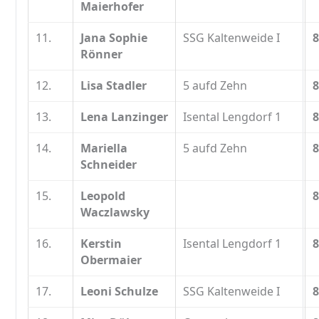
Maierhofer
11.
Jana Sophie
SSG Kaltenweide I
8
Rönner
12.
Lisa Stadler
5 aufd Zehn
8
13.
Lena Lanzinger
Isental Lengdorf 1
8
14.
Mariella
5 aufd Zehn
8
Schneider
15.
Leopold
8
Waczlawsky
16.
Kerstin
Isental Lengdorf 1
8
Obermaier
17.
Leoni Schulze
SSG Kaltenweide I
8