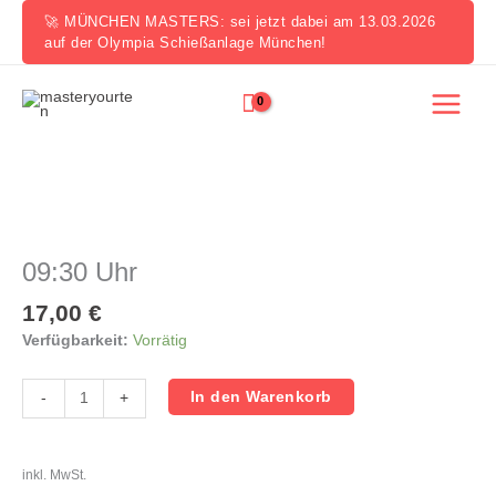
Zum
🚀 MÜNCHEN MASTERS: sei jetzt dabei am 13.03.2026
Inhalt
auf der Olympia Schießanlage München!
springen
09:30
Uhr
Menge
09:30 Uhr
17,00
€
Verfügbarkeit:
Vorrätig
In den Warenkorb
-
+
inkl. MwSt.