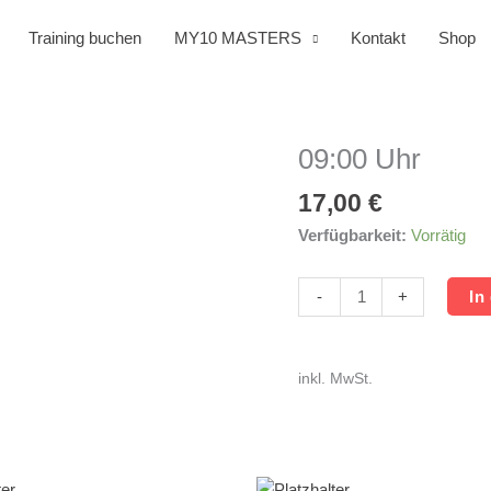
Training buchen
MY10 MASTERS
Kontakt
Shop
09:00 Uhr
09:00
Uhr
17,00
€
Menge
Verfügbarkeit:
Vorrätig
-
+
In
inkl. MwSt.