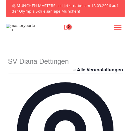
Zum
🚀 MÜNCHEN MASTERS: sei jetzt dabei am 13.03.2026 auf
Inhalt
der Olympia Schießanlage München!
springen
SV Diana Dettingen
« Alle Veranstaltungen
Adresse