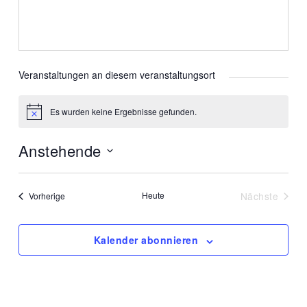
Veranstaltungen an diesem veranstaltungsort
Es wurden keine Ergebnisse gefunden.
Hinweis
Anstehende
Datum
wählen.
Veranstaltungen
Heute
Nächste
Vorherige
Veranstal
Kalender abonnieren