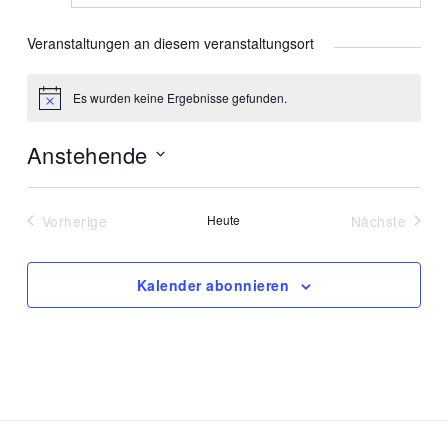
Veranstaltungen an diesem veranstaltungsort
Es wurden keine Ergebnisse gefunden.
Hinweis
Anstehende
Datum
wählen.
Vorherige
Heute
Nächste
Veranstaltungen
Veranstal
Kalender abonnieren