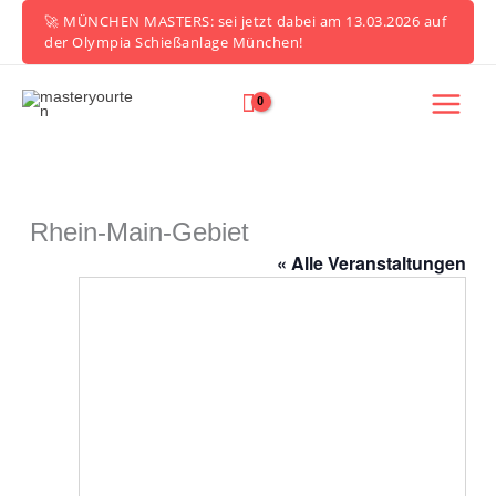
Zum
🚀 MÜNCHEN MASTERS: sei jetzt dabei am 13.03.2026 auf
Inhalt
der Olympia Schießanlage München!
springen
Rhein-Main-Gebiet
« Alle Veranstaltungen