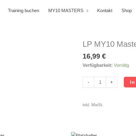
Training buchen
MY10 MASTERS
Kontakt
Shop
LP MY10 Mast
LP
MY10
16,99
€
Masters
Menge
Verfügbarkeit:
Vorrätig
In
-
+
inkl. MwSt.