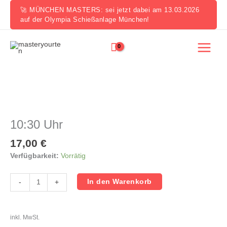
Zum
🚀 MÜNCHEN MASTERS: sei jetzt dabei am 13.03.2026
Inhalt
auf der Olympia Schießanlage München!
springen
10:30
Uhr
Menge
10:30 Uhr
17,00
€
Verfügbarkeit:
Vorrätig
In den Warenkorb
-
+
inkl. MwSt.