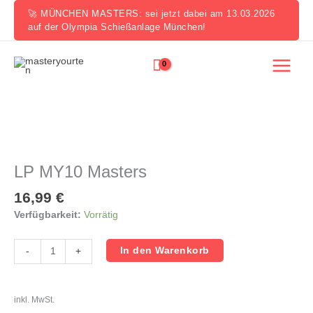
Zum
🚀 MÜNCHEN MASTERS: sei jetzt dabei am 13.03.2026
Inhalt
auf der Olympia Schießanlage München!
springen
LP
MY10
Masters
LP MY10 Masters
Menge
16,99
€
Verfügbarkeit:
Vorrätig
In den Warenkorb
-
+
inkl. MwSt.