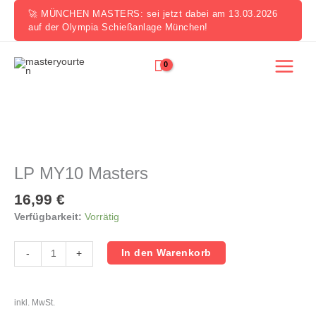
Zum
🚀 MÜNCHEN MASTERS: sei jetzt dabei am 13.03.2026
Inhalt
auf der Olympia Schießanlage München!
springen
LP
MY10
Masters
LP MY10 Masters
Menge
16,99
€
Verfügbarkeit:
Vorrätig
In den Warenkorb
-
+
inkl. MwSt.