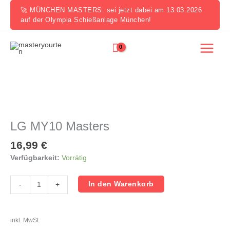
Zum
🚀 MÜNCHEN MASTERS: sei jetzt dabei am 13.03.2026
Inhalt
auf der Olympia Schießanlage München!
springen
LG
MY10
Masters
LG MY10 Masters
Menge
16,99
€
Verfügbarkeit:
Vorrätig
In den Warenkorb
-
+
inkl. MwSt.