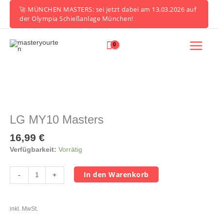
Zum
🚀 MÜNCHEN MASTERS: sei jetzt dabei am 13.03.2026 auf
Inhalt
der Olympia Schießanlage München!
springen
LG
MY10
Masters
LG MY10 Masters
Menge
16,99
€
Verfügbarkeit:
Vorrätig
In den Warenkorb
-
+
inkl. MwSt.