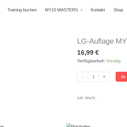
Training buchen
MY10 MASTERS
Kontakt
Shop
LG-Auflage MY
LG-
Auflage
16,99
€
MY10
Masters
Verfügbarkeit:
Vorrätig
Menge
-
+
In
inkl. MwSt.