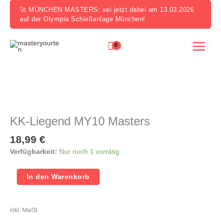
Zum
🚀 MÜNCHEN MASTERS: sei jetzt dabei am 13.03.2026
Inhalt
auf der Olympia Schießanlage München!
springen
KK-
Liegend
MY10
KK-Liegend MY10 Masters
Masters
Menge
18,99
€
Verfügbarkeit:
Nur noch 1 vorrätig
In den Warenkorb
inkl. MwSt.