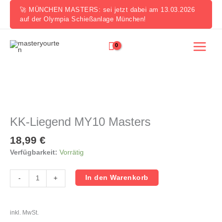
Zum
🚀 MÜNCHEN MASTERS: sei jetzt dabei am 13.03.2026
Inhalt
auf der Olympia Schießanlage München!
springen
KK-
Liegend
MY10
KK-Liegend MY10 Masters
Masters
Menge
18,99
€
Verfügbarkeit:
Vorrätig
In den Warenkorb
-
+
inkl. MwSt.