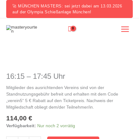
Zum
🚀 MÜNCHEN MASTERS: sei jetzt dabei am 13.03.2026
Inhalt
auf der Olympia Schießanlage München!
springen
16:15
-
17:45
16:15 – 17:45 Uhr
Uhr
Menge
Mitglieder des ausrichtenden Vereins sind von der
Standnutzungsgebühr befreit und erhalten mit dem Code
„verein5“ 5 € Rabatt auf den Ticketpreis. Nachweis der
Mitgliedschaft obliegt dem/der Teilnehmer/in.
114,00
€
Verfügbarkeit:
Nur noch 2 vorrätig