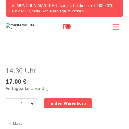
Zum
🚀 MÜNCHEN MASTERS: sei jetzt dabei am 13.03.2026
Inhalt
auf der Olympia Schießanlage München!
springen
14:30
Uhr
Menge
14:30 Uhr
17,00
€
Verfügbarkeit:
Vorrätig
In den Warenkorb
-
+
inkl. MwSt.