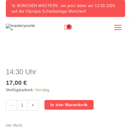
Zum
🚀 MÜNCHEN MASTERS: sei jetzt dabei am 13.03.2026
Inhalt
auf der Olympia Schießanlage München!
springen
14:30
Uhr
Menge
14:30 Uhr
17,00
€
Verfügbarkeit:
Vorrätig
In den Warenkorb
-
+
inkl. MwSt.