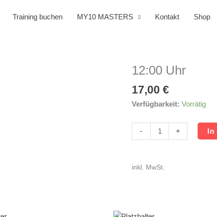
Training buchen
MY10 MASTERS
Kontakt
Shop
12:00 Uhr
12:00
Uhr
17,00
€
Menge
Verfügbarkeit:
Vorrätig
-
+
In
inkl. MwSt.