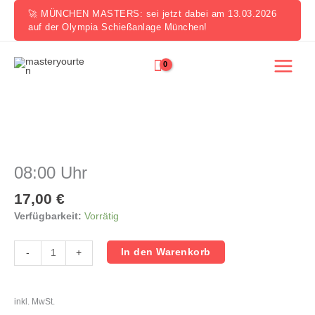
Zum
🚀 MÜNCHEN MASTERS: sei jetzt dabei am 13.03.2026
Inhalt
auf der Olympia Schießanlage München!
springen
08:00
Uhr
Menge
08:00 Uhr
17,00
€
Verfügbarkeit:
Vorrätig
In den Warenkorb
-
+
inkl. MwSt.