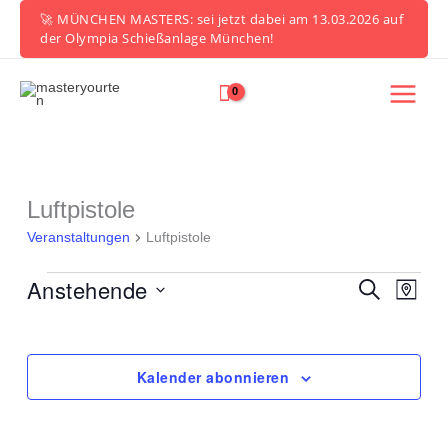
Zum
🚀 MÜNCHEN MASTERS: sei jetzt dabei am 13.03.2026 auf
Inhalt
der Olympia Schießanlage München!
springen
Luftpistole
Veranstaltungen
Veranstaltungen
Luftpistole
Anstehende
Veranstaltung
Verans
Suche
Karte
Suche
Ansich
Datum
und
Naviga
auswählen.
Ansichten,
Navigation
Kalender abonnieren