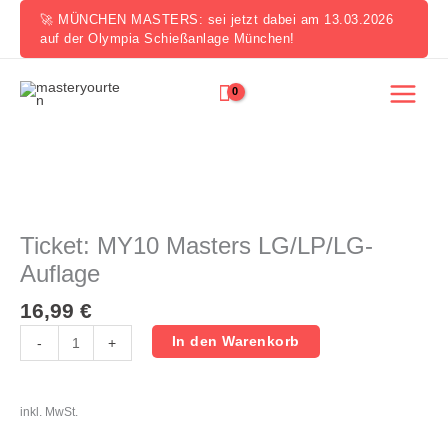
Zum
🚀 MÜNCHEN MASTERS: sei jetzt dabei am 13.03.2026
Inhalt
auf der Olympia Schießanlage München!
springen
Ticket:
MY10
Masters
Ticket: MY10 Masters LG/LP/LG-
LG/LP/LG-
Auflage
Auflage
Menge
16,99
€
In den Warenkorb
-
+
inkl. MwSt.