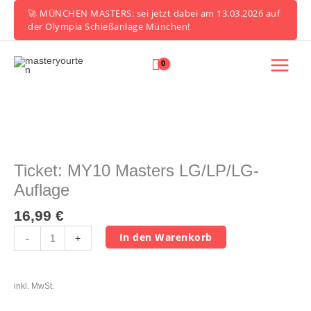
Zum
🚀 MÜNCHEN MASTERS: sei jetzt dabei am 13.03.2026 auf
Inhalt
der Olympia Schießanlage München!
springen
Ticket:
MY10
Masters
Ticket: MY10 Masters LG/LP/LG-
LG/LP/LG-
Auflage
Auflage
Menge
16,99
€
In den Warenkorb
-
+
inkl. MwSt.