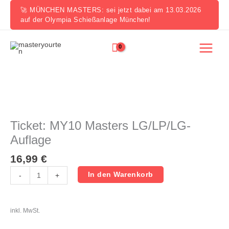
Zum
🚀 MÜNCHEN MASTERS: sei jetzt dabei am 13.03.2026
Inhalt
auf der Olympia Schießanlage München!
springen
Ticket:
MY10
Masters
Ticket: MY10 Masters LG/LP/LG-
LG/LP/LG-
Auflage
Auflage
Menge
16,99
€
In den Warenkorb
-
+
inkl. MwSt.