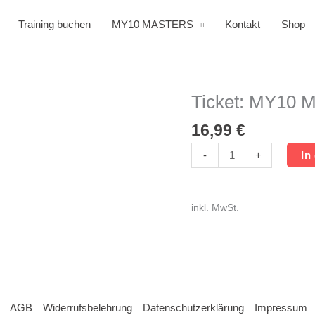
Training buchen
MY10 MASTERS
Kontakt
Shop
Ticket: MY10 M
Ticket:
MY10
16,99
€
Masters
LG/LP/LG-
-
+
In
Auflage
Menge
inkl. MwSt.
AGB
Widerrufsbelehrung
Datenschutzerklärung
Impressum