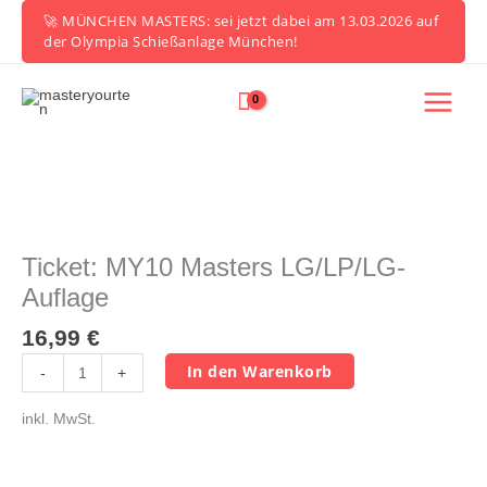
Zum
🚀 MÜNCHEN MASTERS: sei jetzt dabei am 13.03.2026 auf
Inhalt
der Olympia Schießanlage München!
springen
Ticket:
MY10
Masters
Ticket: MY10 Masters LG/LP/LG-
LG/LP/LG-
Auflage
Auflage
Menge
16,99
€
In den Warenkorb
-
+
inkl. MwSt.