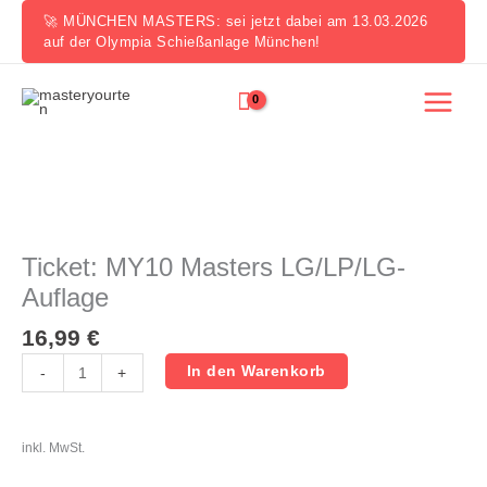
Zum
🚀 MÜNCHEN MASTERS: sei jetzt dabei am 13.03.2026
Inhalt
auf der Olympia Schießanlage München!
springen
Ticket:
MY10
Masters
Ticket: MY10 Masters LG/LP/LG-
LG/LP/LG-
Auflage
Auflage
Menge
16,99
€
In den Warenkorb
-
+
inkl. MwSt.