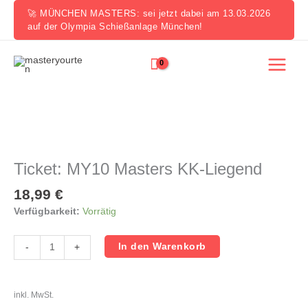
Zum
🚀 MÜNCHEN MASTERS: sei jetzt dabei am 13.03.2026
Inhalt
auf der Olympia Schießanlage München!
springen
Ticket:
MY10
Masters
Ticket: MY10 Masters KK-Liegend
KK-
Liegend
18,99
€
Menge
Verfügbarkeit:
Vorrätig
In den Warenkorb
-
+
inkl. MwSt.