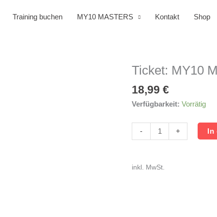
Training buchen
MY10 MASTERS
Kontakt
Shop
Ticket: MY10 M
Ticket:
MY10
18,99
€
Masters
KK-
Verfügbarkeit:
Vorrätig
Liegend
Menge
-
+
In
inkl. MwSt.