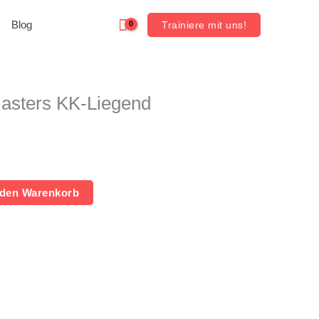
Blog
Trainiere mit uns!
asters KK-Liegend
 den Warenkorb