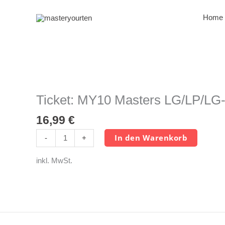
Zum
Inhalt
Home
springen
Ticket:
MY10
Masters
Ticket: MY10 Masters LG/LP/LG-
LG/LP/LG-
16,99
€
Auflage
Menge
In den Warenkorb
-
+
inkl. MwSt.