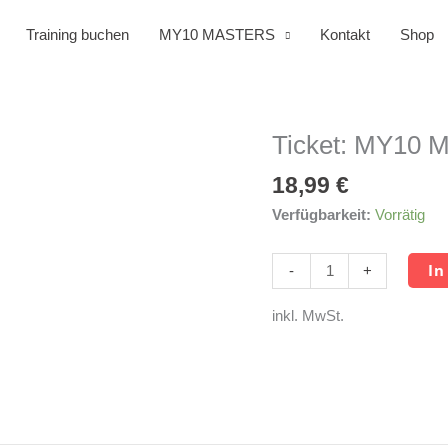
Training buchen
MY10 MASTERS
Kontakt
Shop
Ticket: MY10 M
Ticket:
MY10
18,99
€
Masters
LG/LP/LG-
Verfügbarkeit:
Vorrätig
Auflage
Menge
In
-
+
inkl. MwSt.