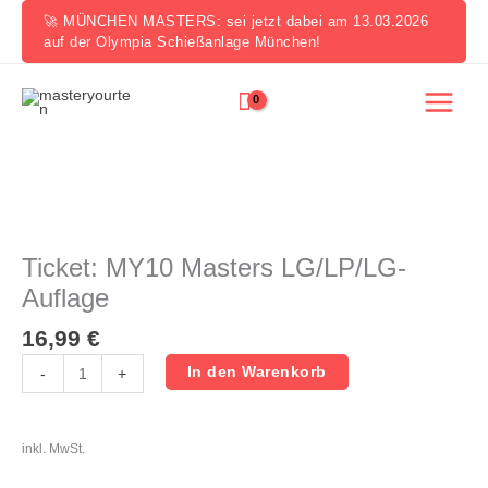
Zum
🚀 MÜNCHEN MASTERS: sei jetzt dabei am 13.03.2026
Inhalt
auf der Olympia Schießanlage München!
springen
Ticket:
MY10
Masters
Ticket: MY10 Masters LG/LP/LG-
LG/LP/LG-
Auflage
Auflage
Menge
16,99
€
In den Warenkorb
-
+
inkl. MwSt.