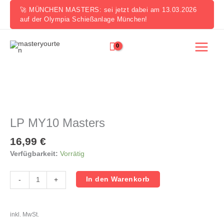
Zum
🚀 MÜNCHEN MASTERS: sei jetzt dabei am 13.03.2026
Inhalt
auf der Olympia Schießanlage München!
springen
LP
MY10
Masters
LP MY10 Masters
Menge
16,99
€
Verfügbarkeit:
Vorrätig
In den Warenkorb
-
+
inkl. MwSt.