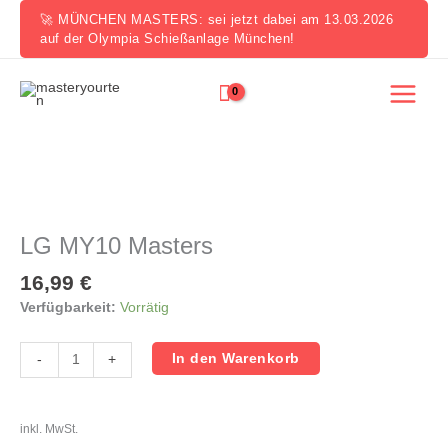
Zum
🚀 MÜNCHEN MASTERS: sei jetzt dabei am 13.03.2026
Inhalt
auf der Olympia Schießanlage München!
springen
LG
MY10
Masters
LG MY10 Masters
Menge
16,99
€
Verfügbarkeit:
Vorrätig
In den Warenkorb
-
+
inkl. MwSt.