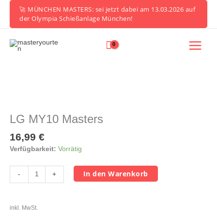
Zum
🚀 MÜNCHEN MASTERS: sei jetzt dabei am 13.03.2026 auf
Inhalt
der Olympia Schießanlage München!
springen
LG
MY10
Masters
LG MY10 Masters
Menge
16,99
€
Verfügbarkeit:
Vorrätig
In den Warenkorb
-
+
inkl. MwSt.