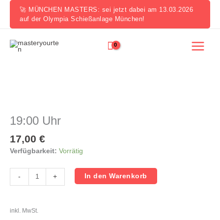
Zum
🚀 MÜNCHEN MASTERS: sei jetzt dabei am 13.03.2026
Inhalt
auf der Olympia Schießanlage München!
springen
19:00
Uhr
Menge
19:00 Uhr
17,00
€
Verfügbarkeit:
Vorrätig
In den Warenkorb
-
+
inkl. MwSt.