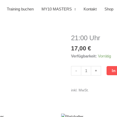
Training buchen
MY10 MASTERS
Kontakt
Shop
21:00 Uhr
21:00
Uhr
17,00
€
Menge
Verfügbarkeit:
Vorrätig
-
+
In
inkl. MwSt.