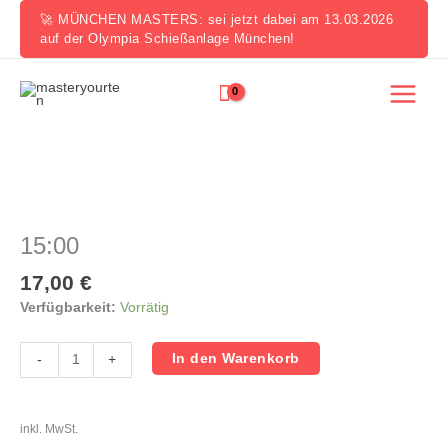
Zum
🚀 MÜNCHEN MASTERS: sei jetzt dabei am 13.03.2026
Inhalt
auf der Olympia Schießanlage München!
springen
15:00
Menge
15:00
17,00
€
Verfügbarkeit:
Vorrätig
In den Warenkorb
-
+
inkl. MwSt.