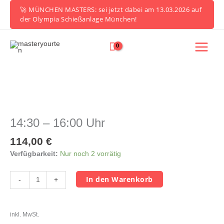
Zum
🚀 MÜNCHEN MASTERS: sei jetzt dabei am 13.03.2026 auf
Inhalt
der Olympia Schießanlage München!
springen
14:30
-
16:00
14:30 – 16:00 Uhr
Uhr
Menge
114,00
€
Verfügbarkeit:
Nur noch 2 vorrätig
In den Warenkorb
-
+
inkl. MwSt.