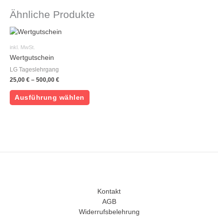
Ähnliche Produkte
Dieses
Produkt
inkl. MwSt.
weist
Wertgutschein
mehrere
LG Tageslehrgang
Varianten
25,00
€
–
500,00
€
auf.
Die
Ausführung wählen
Optionen
können
auf
der
Produktseite
gewählt
werden
Kontakt
AGB
Widerrufsbelehrung