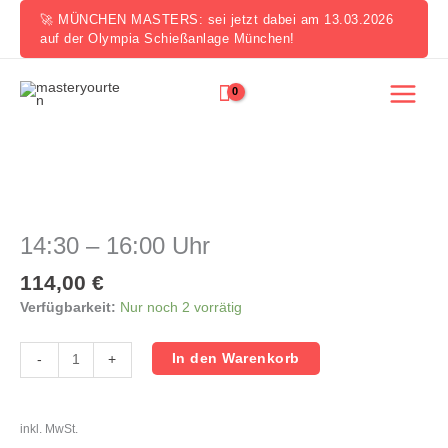
Zum
🚀 MÜNCHEN MASTERS: sei jetzt dabei am 13.03.2026
Inhalt
auf der Olympia Schießanlage München!
springen
14:30
-
16:00
14:30 – 16:00 Uhr
Uhr
Menge
114,00
€
Verfügbarkeit:
Nur noch 2 vorrätig
In den Warenkorb
-
+
inkl. MwSt.