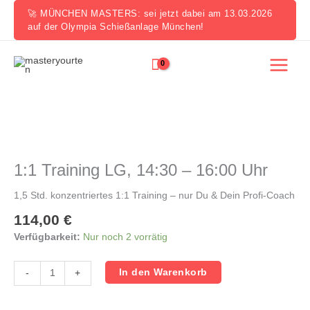
Zum
🚀 MÜNCHEN MASTERS: sei jetzt dabei am 13.03.2026
Inhalt
auf der Olympia Schießanlage München!
springen
1:1
Training
LG,
1:1 Training LG, 14:30 – 16:00 Uhr
14:30
-
1,5 Std. konzentriertes 1:1 Training – nur Du & Dein Profi-Coach
16:00
114,00
€
Uhr
Menge
Verfügbarkeit:
Nur noch 2 vorrätig
In den Warenkorb
-
+