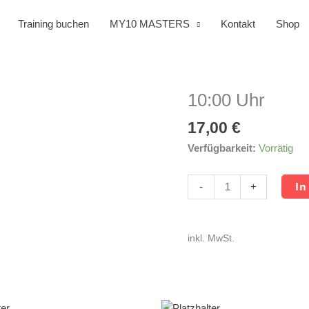
Training buchen
MY10 MASTERS
Kontakt
Shop
10:00 Uhr
10:00
Uhr
17,00
€
Menge
Verfügbarkeit:
Vorrätig
In
-
+
inkl. MwSt.