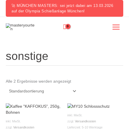
Zum
🚀 MÜNCHEN MASTERS: sei jetzt dabei am 13.03.2026
Inhalt
auf der Olympia Schießanlage München!
springen
sonstige
Alle 2 Ergebnisse werden angezeigt
Dieses
Produkt
inkl. MwSt.
weist
inkl. MwSt.
zzgl.
Versandkosten
mehrer
zzgl.
Versandkosten
Lieferzeit:
5-10 Werktage