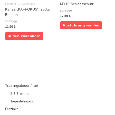
Variant
MY10 Schlossschutz
Lieferzeit:
2-3 Werktage
auf.
Kaffee „KAFFOKUS“, 250g,
sonstige
Die
Bohnen
17,50
€
Optione
sonstige
können
Ausführung wählen
11,90
€
auf
der
In den Warenkorb
Produkt
gewählt
werden
Trainingsdauer / -art
1:1 Training
Tageslehrgang
Disziplin