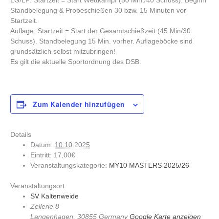
LG/LP: Startzeit = Start Wettkampf (50 Min./40 Schuss). Beginn
Standbelegung & Probeschießen 30 bzw. 15 Minuten vor
Startzeit.
Auflage: Startzeit = Start der Gesamtschießzeit (45 Min/30
Schuss). Standbelegung 15 Min. vorher. Auflageböcke sind
grundsätzlich selbst mitzubringen!
Es gilt die aktuelle Sportordnung des DSB.
Zum Kalender hinzufügen
Details
Datum:
10.10.2025
Eintritt:
17,00€
Veranstaltungskategorie:
MY10 MASTERS 2025/26
Veranstaltungsort
SV Kaltenweide
Zellerie 8
Langenhagen
,
30855
Germany
Google Karte anzeigen