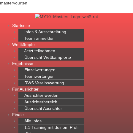
Zum
Menü
masteryourten
Inhalt
springen
Startseite
Infos & Ausschreibung
Team anmelden
Wettkämpfe
Jetzt teilnehmen
Übersicht Wettkampforte
Ergebnisse
Einzelwertungen
Teamwertungen
RWS Vereinswertung
Für Ausrichter
Ausrichter werden
Ausrichterbereich
Übersicht Ausrichter
Finale
Alle Infos
1:1 Training mit deinem Profi