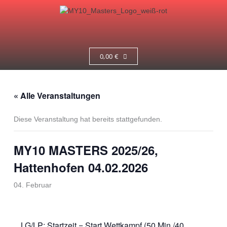
Zum
Inhalt
springen
Menü
0,00
€
« Alle Veranstaltungen
Diese Veranstaltung hat bereits stattgefunden.
MY10 MASTERS 2025/26,
Hattenhofen 04.02.2026
04. Februar
LG/LP: Startzeit = Start Wettkampf (50 Min./40