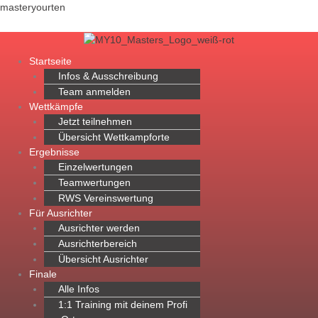
Zum
Menü
masteryourten
Inhalt
springen
Startseite
Infos & Ausschreibung
Team anmelden
Wettkämpfe
Jetzt teilnehmen
Übersicht Wettkampforte
Ergebnisse
Einzelwertungen
Teamwertungen
RWS Vereinswertung
Für Ausrichter
Ausrichter werden
Ausrichterbereich
Übersicht Ausrichter
Finale
Alle Infos
1:1 Training mit deinem Profi