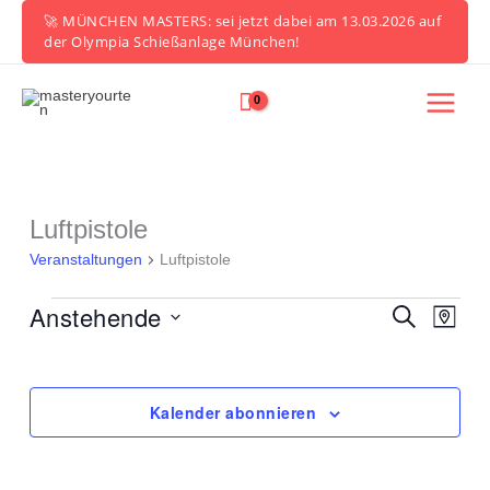
Zum
🚀 MÜNCHEN MASTERS: sei jetzt dabei am 13.03.2026 auf
Inhalt
der Olympia Schießanlage München!
springen
Luftpistole
Veranstaltungen
Veranstaltungen
Luftpistole
Anstehende
Veranstaltung
Verans
Suche
Karte
Suche
Ansich
Datum
und
Naviga
auswählen.
Ansichten,
Navigation
Kalender abonnieren